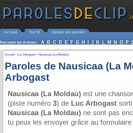
Nausicaa (La Moldau) - Luc Arbogast
Accueil
Top 50
Ajouter des paroles
A
B
C
D
E
F
G
H
I
J
K
L
M
N
O
P
Parcourir les Artistes :
Accueil
›
Luc Arbogast
››
Nausicaa (La Moldau)
Paroles de Nausicaa (La M
Arbogast
Nausicaa (La Moldau)
est une chanson
(piste numéro
3
) de
Luc Arbogast
sort
Nausicaa (La Moldau)
ne sont pas enco
tu peux les envoyer grâce au formulaire