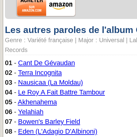
Les autres paroles de l'albu
Genre : Variété française | Major : Universal | L
Records
01
-
Cant De Gévaudan
02
-
Terra Incognita
03
-
Nausicaa (La Moldau)
04
-
Le Roy A Fait Battre Tambour
05
-
Akhenahema
06
-
Yelahiah
07
-
Bowen's Barley Field
08
-
Eden (L'Adagio D'Albinoni)