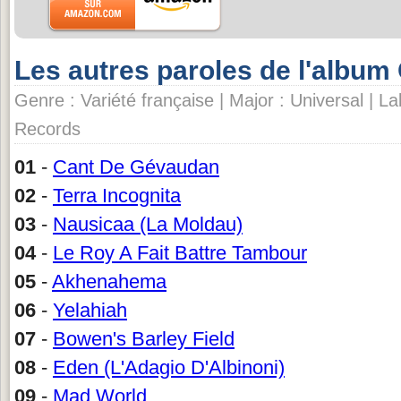
Les autres paroles de l'albu
Genre : Variété française | Major : Universal | L
Records
01
-
Cant De Gévaudan
02
-
Terra Incognita
03
-
Nausicaa (La Moldau)
04
-
Le Roy A Fait Battre Tambour
05
-
Akhenahema
06
-
Yelahiah
07
-
Bowen's Barley Field
08
-
Eden (L'Adagio D'Albinoni)
09
-
Mad World