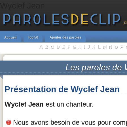
Wyclef Jean
Accueil
Top 50
Ajouter des paroles
A
B
C
D
E
F
G
H
I
J
K
L
M
N
O
P
Parcourir les Artistes :
Les paroles de
Présentation de Wyclef Jean
Wyclef Jean
est un chanteur.
Nous avons besoin de vous pour complé