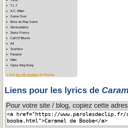
T.L.T
A.C. Milan
Game Over
Boss du Rap Game
Abracadabra
Swiss Francs
Call Of Bitume
A4
Scarface
Paname
Killer
Gipsy King Kong
» voir
les 46 singles
de Booba
Liens pour les lyrics de
Caram
Pour votre site / blog, copiez cette adres