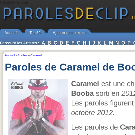
Caramel - Booba
Accueil
Top 50
Ajouter des paroles
A
B
C
D
E
F
G
H
I
J
K
L
M
N
O
P
Parcourir les Artistes :
Accueil
›
Booba
››
Caramel
Paroles de Caramel de Bo
Caramel
est une ch
Booba
sorti en
201
Les paroles figurent
octobre 2012
.
Les paroles de
Car