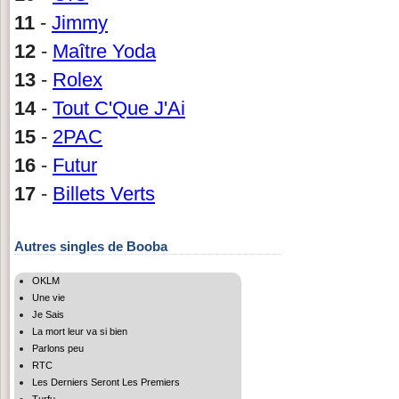
11
-
Jimmy
12
-
Maître Yoda
13
-
Rolex
14
-
Tout C'Que J'Ai
15
-
2PAC
16
-
Futur
17
-
Billets Verts
Autres singles de Booba
OKLM
Une vie
Je Sais
La mort leur va si bien
Parlons peu
RTC
Les Derniers Seront Les Premiers
Turfu