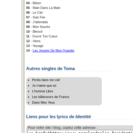
04
- Béton
05
- Main Dans La Main
06
- Le Ciel
07
- Sois Fier
08
- J'attendais
09
- Mon Sourire
10
- Blessé
11
- Ouvrir Ton Coeur
12
- Viens
13
- Voyage
14
-
Les Jeunes De Mon Quartier
Autres singles de Toma
Perdu dans ton ciel
Je n'aime que toi
L'homme Libre
Les bâtisseurs de France
Dans Mes Yeux
Liens pour les lyrics de
Identité
Pour votre site / blog, copiez cette adresse :