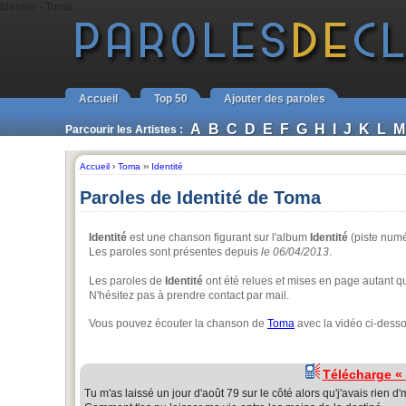
Identité - Toma
Accueil
Top 50
Ajouter des paroles
A
B
C
D
E
F
G
H
I
J
K
L
M
Parcourir les Artistes :
Accueil
›
Toma
››
Identité
Paroles de Identité de Toma
Identité
est une chanson figurant sur l'album
Identité
(piste num
Les paroles sont présentes depuis
le 06/04/2013
.
Les paroles de
Identité
ont été relues et mises en page autant que 
N'hésitez pas à prendre contact par mail.
Vous pouvez écouter la chanson de
Toma
avec la vidéo ci-dess
Télécharge «
Tu m'as laissé un jour d'août 79 sur le côté alors qu'j'avais rien 