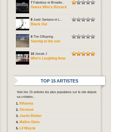
7
Fabolous et Broadw...
Guess Who's Bizzack
8
Juelz Santana et L...
Black Out
9
The Offspring
Staring at the sun
10
Jessie J
Who's Laughing Now
TOP 15 ARTISTES
Voici les 15 artistes les plus populaires sur le site depuis
sa création...
Rihanna
Stromae
Justin Bieber
Maître Gims
Lil Wayne