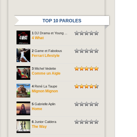
TOP 10 PAROLES
1
DJ Drama et Young ...
4 What
2
Game et Fabolous
Ferrari Lifestyle
3
Michel Vedette
Comme un Aigle
4
René La Taupe
Mignon Mignon
5
Gabrielle Aplin
Home
6
Junior Caldera
The Way