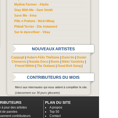
Mylène Farmer - Alizée
Stay With Me - Sam Smith
Save Me - Irma
Pills n Potions - Nicki Minaj
Pitbull Terrier - Die Antwoord
Sur le dancefloor - Vitaa
NOUVEAUX ARTISTES
Cappagli
|
Hubert-Félix Thiéfaine
|
Dami Im
|
Daniel
Chenevez
|
Natalia Doco
|
Boots
|
Nikki Yanofsky
|
Friend Within
|
The Outlawz
|
Good Belt Gang
|
CONTRIBUTEURS DU MOIS
Merci aux internautes qui nous aident à compléter le site.
(classement sur 30 jours glissants)
RIBUTEURS
PLAN DU SITE
 à jour des artistes
A propos
t de paroles
Top 50
ssement contributeurs
Contact