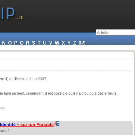
N
O
P
Q
R
S
T
U
V
W
X
Y
Z
0-9
éro
3
) de
Toma
sorti en
2007
.
faire se peut, cependant, il est possible qu'il y ait toujours des erreurs.
ous.
Identité
» sur ton Portable
d'mandé