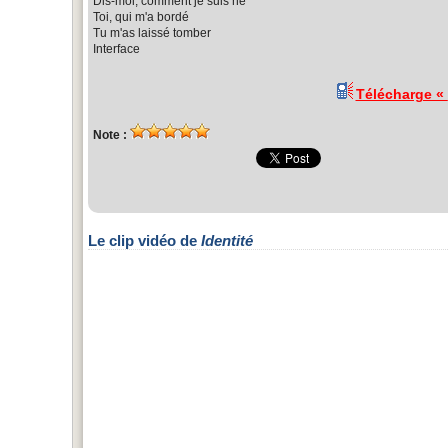
Dis-moi, comment je suis né
Toi, qui m'a bordé
Tu m'as laissé tomber
Interface
Télécharge «
Note :
Le clip vidéo de
Identité