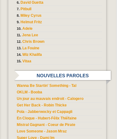
David Guetta
Pitbull
Miley Cyrus
Helmut Fritz
Adele
Jena Lee
Chris Brown
La Fouine
Wiz Khalifa
Vitaa
NOUVELLES PAROLES
Wanna Be Startin' Something - Tal
OKLM - Booba
Un jour au mauvais endroit - Calogero
Get Her Back - Robin Thicke
Pola - Jabberwocky et Cappagli
En Cloque - Hubert-Félix Thiéfaine
Mistral Gagnant - Coeur de Pirate
Love Someone - Jason Mraz
Super Love - Dami Im