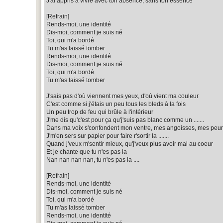
J'ai appris à vivre avec ton absence, sans ton essence
[Refrain]
Rends-moi, une identité
Dis-moi, comment je suis né
Toi, qui m'a bordé
Tu m'as laissé tomber
Rends-moi, une identité
Dis-moi, comment je suis né
Toi, qui m'a bordé
Tu m'as laissé tomber
J'sais pas d'où viennent mes yeux, d'où vient ma couleur
C'est comme si j'étais un peu tous les bleds à la fois
Un peu trop de feu qui brûle à l'intérieur
J'me dis qu'c'est pour ça qu'j'suis pas blanc comme un .......
Dans ma voix s'confondent mon ventre, mes angoisses, mes peu
J'm'en sers sur papier pour faire r'sortir la .......
Quand j'veux m'sentir mieux, qu'j'veux plus avoir mal au coeur
Et je chante que tu n'es pas la
Nan nan nan nan, tu n'es pas la ....
[Refrain]
Rends-moi, une identité
Dis-moi, comment je suis né
Toi, qui m'a bordé
Tu m'as laissé tomber
Rends-moi, une identité