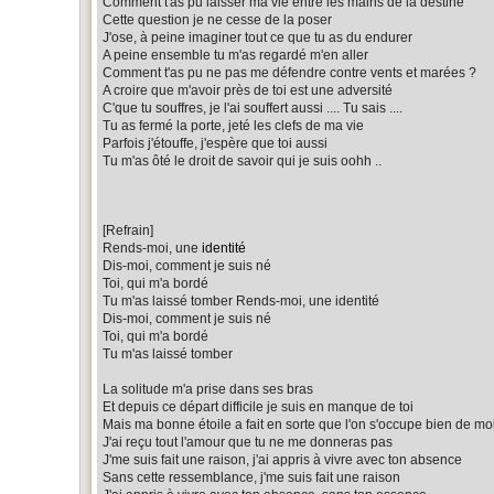
Comment t'as pu laisser ma vie entre les mains de la destiné
Cette question je ne cesse de la poser
J'ose, à peine imaginer tout ce que tu as du endurer
A peine ensemble tu m'as regardé m'en aller
Comment t'as pu ne pas me défendre contre vents et marées ?
A croire que m'avoir près de toi est une adversité
C'que tu souffres, je l'ai souffert aussi .... Tu sais ....
Tu as fermé la porte, jeté les clefs de ma vie
Parfois j'étouffe, j'espère que toi aussi
Tu m'as ôté le droit de savoir qui je suis oohh ..
[Refrain]
Rends-moi, une
identité
Dis-moi, comment je suis né
Toi, qui m'a bordé
Tu m'as laissé tomber Rends-moi, une identité
Dis-moi, comment je suis né
Toi, qui m'a bordé
Tu m'as laissé tomber
La solitude m'a prise dans ses bras
Et depuis ce départ difficile je suis en manque de toi
Mais ma bonne étoile a fait en sorte que l'on s'occupe bien de mo
J'ai reçu tout l'amour que tu ne me donneras pas
J'me suis fait une raison, j'ai appris à vivre avec ton absence
Sans cette ressemblance, j'me suis fait une raison