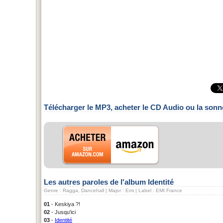
Télécharger le MP3, acheter le CD Audio ou la sonn
Les autres paroles de l'album Identité
Genre : Ragga, Dancehall | Major : Emi | Label : EMI France
01
- Keskiya ?!
02
- Jusqu'ici
03
-
Identité