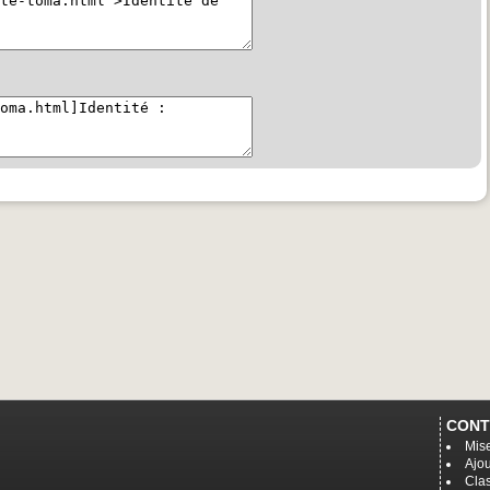
CONT
Mise
Ajou
Cla