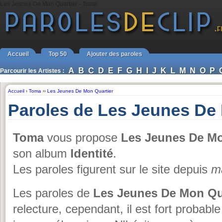
Les Jeunes De Mon Quartier - Toma
Accueil
Top 50
Ajouter des paroles
A
B
C
D
E
F
G
H
I
J
K
L
M
N
O
P
Parcourir les Artistes :
Accueil
›
Toma
››
Les Jeunes De Mon Quartier
Paroles de Les Jeunes De
Toma
vous propose
Les Jeunes De Mo
son album
Identité
.
Les paroles figurent sur le site depuis
m
Les paroles de
Les Jeunes De Mon Qu
relecture, cependant, il est fort probabl