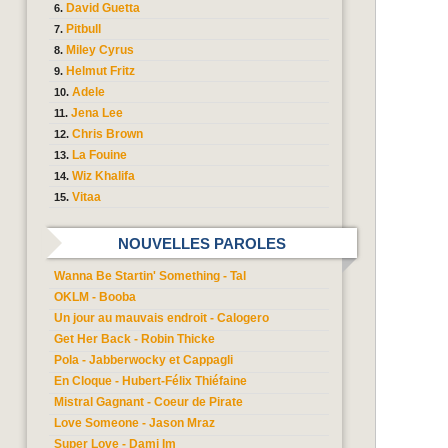
David Guetta
Pitbull
Miley Cyrus
Helmut Fritz
Adele
Jena Lee
Chris Brown
La Fouine
Wiz Khalifa
Vitaa
NOUVELLES PAROLES
Wanna Be Startin' Something - Tal
OKLM - Booba
Un jour au mauvais endroit - Calogero
Get Her Back - Robin Thicke
Pola - Jabberwocky et Cappagli
En Cloque - Hubert-Félix Thiéfaine
Mistral Gagnant - Coeur de Pirate
Love Someone - Jason Mraz
Super Love - Dami Im