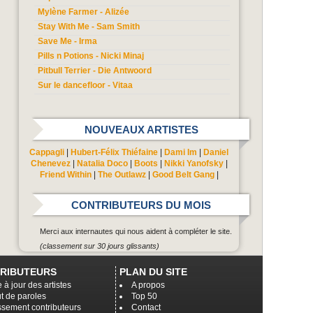
Mylène Farmer - Alizée
Stay With Me - Sam Smith
Save Me - Irma
Pills n Potions - Nicki Minaj
Pitbull Terrier - Die Antwoord
Sur le dancefloor - Vitaa
NOUVEAUX ARTISTES
Cappagli
|
Hubert-Félix Thiéfaine
|
Dami Im
|
Daniel
Chenevez
|
Natalia Doco
|
Boots
|
Nikki Yanofsky
|
Friend Within
|
The Outlawz
|
Good Belt Gang
|
CONTRIBUTEURS DU MOIS
Merci aux internautes qui nous aident à compléter le site.
(classement sur 30 jours glissants)
RIBUTEURS
PLAN DU SITE
 à jour des artistes
A propos
t de paroles
Top 50
ssement contributeurs
Contact