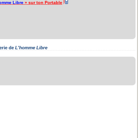
omme Libre
» sur ton Portable
erie de
L'homme Libre