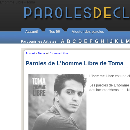
L'homme Libre - Toma
Accueil
Top 50
Ajouter des paroles
A
B
C
D
E
F
G
H
I
J
K
L
M
Parcourir les Artistes :
Accueil
›
Toma
››
L'homme Libre
Paroles de L'homme Libre de Toma
L'homme Libre
est une 
Les paroles de
L'homme 
des incompréhensions. N'h