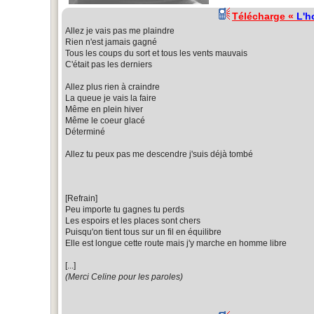
Télécharge «
L'h
Allez je vais pas me plaindre
Rien n'est jamais gagné
Tous les coups du sort et tous les vents mauvais
C'était pas les derniers
Allez plus rien à craindre
La queue je vais la faire
Même en plein hiver
Même le coeur glacé
Déterminé
Allez tu peux pas me descendre j'suis déjà tombé
[Refrain]
Peu importe tu gagnes tu perds
Les espoirs et les places sont chers
Puisqu'on tient tous sur un fil en équilibre
Elle est longue cette route mais j'y marche en homme libre
[...]
(Merci Celine pour les paroles)