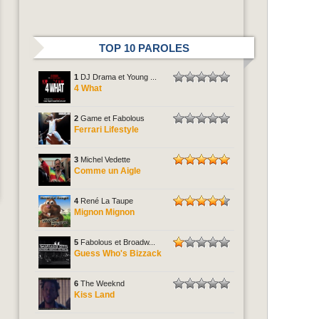
TOP 10 PAROLES
1
DJ Drama et Young ...
4 What
2
Game et Fabolous
Ferrari Lifestyle
3
Michel Vedette
Comme un Aigle
4
René La Taupe
Mignon Mignon
5
Fabolous et Broadw...
Guess Who's Bizzack
6
The Weeknd
Kiss Land