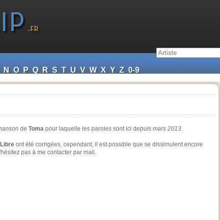
N
O
P
Q
R
S
T
U
V
W
X
Y
Z
0-9
chanson de
Toma
pour laquelle les paroles sont ici depuis
mars 2013
.
Libre
ont été corrigées, cependant, il est possible que se dissimulent encore
ésitez pas à me contacter par mail.