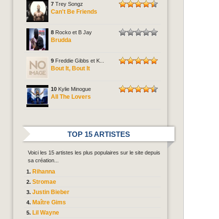
7
Trey Songz
Can't Be Friends
8
Rocko et B Jay
Brudda
9
Freddie Gibbs et K...
Bout It, Bout It
10
Kylie Minogue
All The Lovers
TOP 15 ARTISTES
Voici les 15 artistes les plus populaires sur le site depuis
sa création...
Rihanna
Stromae
Justin Bieber
Maître Gims
Lil Wayne