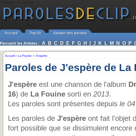
J'espère - La Fouine
Accueil
Top 50
Ajouter des paroles
A
B
C
D
E
F
G
H
I
J
K
L
M
N
O
P
Parcourir les Artistes :
Accueil
›
La Fouine
››
J'espère
Paroles de J'espère de La
J'espère
est une chanson de l'album
Dr
16
) de
La Fouine
sorti en
2013
.
Les paroles sont présentes depuis
le 04
Les paroles de
J'espère
ont fait l'objet
fort possible que se dissimulent encore 