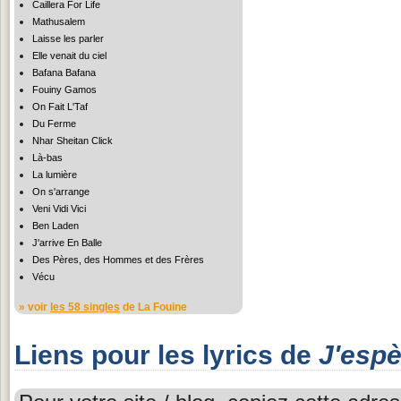
Caillera For Life
Mathusalem
Laisse les parler
Elle venait du ciel
Bafana Bafana
Fouiny Gamos
On Fait L'Taf
Du Ferme
Nhar Sheitan Click
Là-bas
La lumière
On s'arrange
Veni Vidi Vici
Ben Laden
J'arrive En Balle
Des Pères, des Hommes et des Frères
Vécu
» voir
les 58 singles
de La Fouine
Liens pour les lyrics de
J'espè