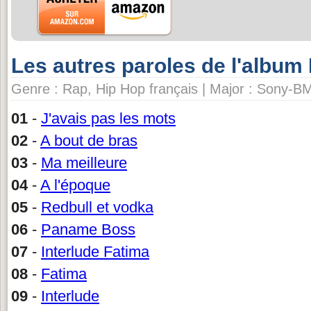
Les autres paroles de l'album
Genre : Rap, Hip Hop français | Major : Sony-BM
01
-
J'avais pas les mots
02
-
A bout de bras
03
-
Ma meilleure
04
-
A l'époque
05
-
Redbull et vodka
06
-
Paname Boss
07
-
Interlude Fatima
08
-
Fatima
09
-
Interlude