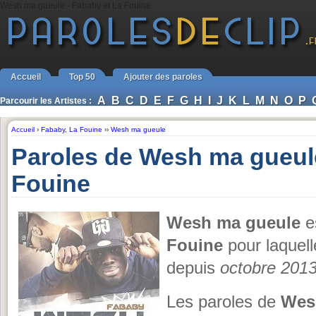
Wesh ma gueule - Fababy et La Fouine
Accueil
Top 50
Ajouter des paroles
A
B
C
D
E
F
G
H
I
J
K
L
M
N
O
P
Parcourir les Artistes :
Accueil
›
Fababy
,
La Fouine
››
Wesh ma gueule
Paroles de Wesh ma gueul
Fouine
Wesh ma gueule
e
Fouine
pour laquell
depuis
octobre 201
Les paroles de
Wes