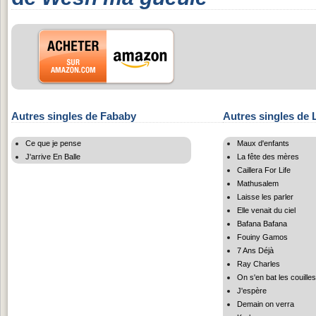
Autres singles de Fababy
Autres singles de 
Ce que je pense
Maux d'enfants
J'arrive En Balle
La fête des mères
Caillera For Life
Mathusalem
Laisse les parler
Elle venait du ciel
Bafana Bafana
Fouiny Gamos
7 Ans Déjà
Ray Charles
On s'en bat les couille
J'espère
Demain on verra