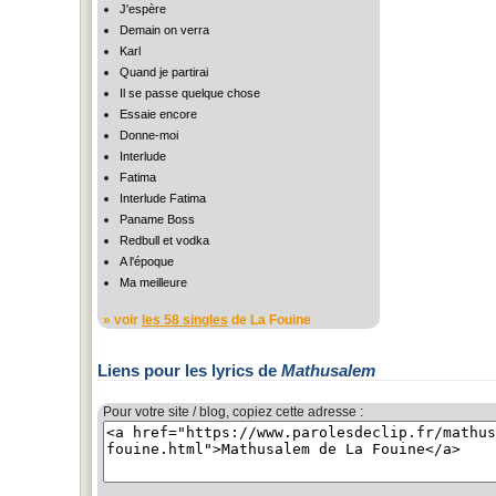
J'espère
Demain on verra
Karl
Quand je partirai
Il se passe quelque chose
Essaie encore
Donne-moi
Interlude
Fatima
Interlude Fatima
Paname Boss
Redbull et vodka
A l'époque
Ma meilleure
» voir
les 58 singles
de La Fouine
Liens pour les lyrics de
Mathusalem
Pour votre site / blog, copiez cette adresse :