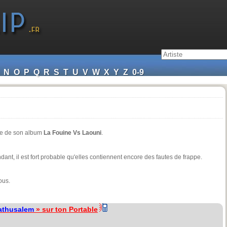
N
O
P
Q
R
S
T
U
V
W
X
Y
Z
0-9
sue de son album
La Fouine Vs Laouni
.
endant, il est fort probable qu'elles contiennent encore des fautes de frappe.
ous.
athusalem
» sur ton Portable