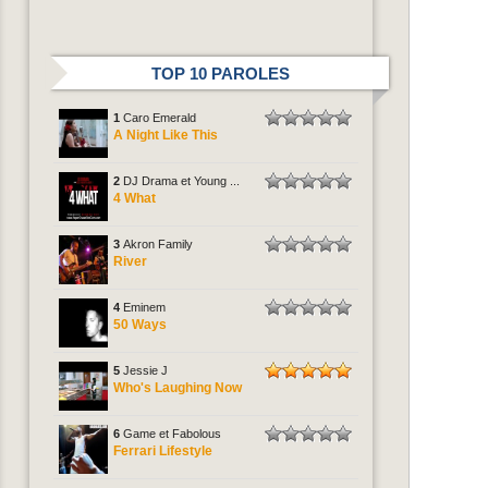
TOP 10 PAROLES
1
Caro Emerald
A Night Like This
2
DJ Drama et Young ...
4 What
3
Akron Family
River
4
Eminem
50 Ways
5
Jessie J
Who's Laughing Now
6
Game et Fabolous
Ferrari Lifestyle