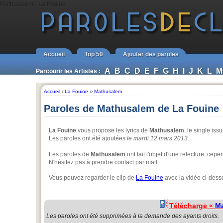
Mathusalem - La Fouine
Accueil
Top 50
Ajouter des paroles
A
B
C
D
E
F
G
H
I
J
K
L
M
Parcourir les Artistes :
Accueil
›
La Fouine
››
Mathusalem
Paroles de Mathusalem de La Fouine
La Fouine
vous propose les lyrics de
Mathusalem
, le single is
Les paroles ont été ajoutées
le mardi 12 mars 2013
.
Les paroles de
Mathusalem
ont fait l'objet d'une relecture, cep
N'hésitez pas à prendre contact par mail.
Vous pouvez regarder le clip de
La Fouine
avec la vidéo ci-dess
Télécharge «
M
Les paroles ont été supprimées à la demande des ayants droits.