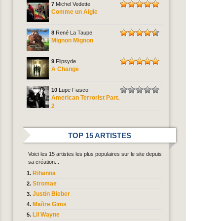
7
Michel Vedette
Comme un Aigle
8
René La Taupe
Mignon Mignon
9
Flipsyde
A Change
10
Lupe Fiasco
American Terrorist Part.
2
TOP 15 ARTISTES
Voici les 15 artistes les plus populaires sur le site depuis
sa création...
Rihanna
Stromae
Justin Bieber
Maître Gims
Lil Wayne