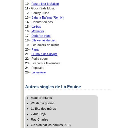
10
-
Passe leur le Salam
11
- Gucci Sale Music
12
- Fouiny Juice
13
-
Bafana Bafana (Remix)
14
- Débuter en bas
15
-
Là-bas
16
-
M'évader
17
-
D'où l'on vient
18
-
Elle venait du ciel
19
- Les soleils de minuit
20
-
Papa
21
-
Du bout des doigts
22
- Petite soeur
23
- Les vents favorables
24
- Populaire
25
-
La lumière
Autres singles de La Fouine
Maux d'enfants
Wesh ma gueule
La fête des mères
7 Ans Déjà
Ray Charles
On s'en bat les couilles 2013