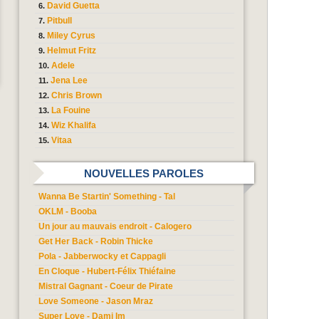
David Guetta
Pitbull
Miley Cyrus
Helmut Fritz
Adele
Jena Lee
Chris Brown
La Fouine
Wiz Khalifa
Vitaa
NOUVELLES PAROLES
Wanna Be Startin' Something - Tal
OKLM - Booba
Un jour au mauvais endroit - Calogero
Get Her Back - Robin Thicke
Pola - Jabberwocky et Cappagli
En Cloque - Hubert-Félix Thiéfaine
Mistral Gagnant - Coeur de Pirate
Love Someone - Jason Mraz
Super Love - Dami Im