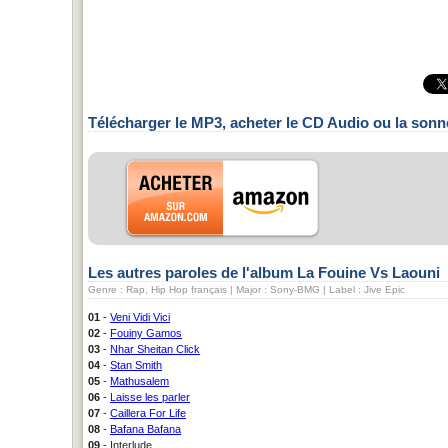
Télécharger le MP3, acheter le CD Audio ou la sonn
Les autres paroles de l'album La Fouine Vs Laouni
Genre : Rap, Hip Hop français | Major : Sony-BMG | Label : Jive Epic
01
-
Veni Vidi Vici
02
-
Fouiny Gamos
03
-
Nhar Sheitan Click
04
-
Stan Smith
05
-
Mathusalem
06
-
Laisse les parler
07
-
Caillera For Life
08
-
Bafana Bafana
09
- Interlude