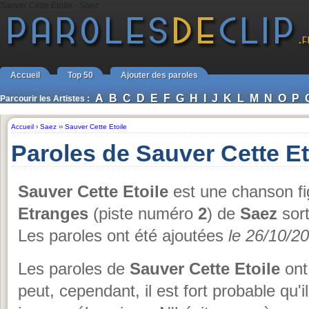
Sauver Cette Etoile - Saez
Accueil
Top 50
Ajouter des paroles
A
B
C
D
E
F
G
H
I
J
K
L
M
N
O
P
Parcourir les Artistes :
Accueil
›
Saez
››
Sauver Cette Etoile
Paroles de Sauver Cette Et
Sauver Cette Etoile
est une chanson fi
Etranges
(piste numéro
2
) de
Saez
sort
Les paroles ont été ajoutées
le 26/10/2
Les paroles de
Sauver Cette Etoile
ont 
peut, cependant, il est fort probable qu'il