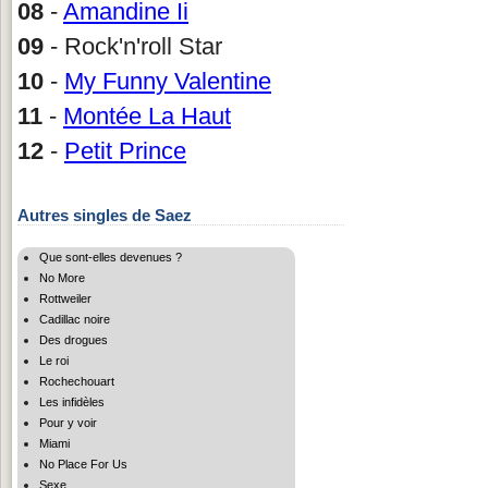
08
-
Amandine Ii
09
- Rock'n'roll Star
10
-
My Funny Valentine
11
-
Montée La Haut
12
-
Petit Prince
Autres singles de Saez
Que sont-elles devenues ?
No More
Rottweiler
Cadillac noire
Des drogues
Le roi
Rochechouart
Les infidèles
Pour y voir
Miami
No Place For Us
Sexe