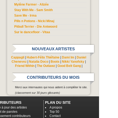
Mylène Farmer - Alizée
Stay With Me - Sam Smith
Save Me - Irma
Pills n Potions - Nicki Minaj
Pitbull Terrier - Die Antwoord
Sur le dancefloor - Vitaa
NOUVEAUX ARTISTES
Cappagli
|
Hubert-Félix Thiéfaine
|
Dami Im
|
Daniel
Chenevez
|
Natalia Doco
|
Boots
|
Nikki Yanofsky
|
Friend Within
|
The Outlawz
|
Good Belt Gang
|
CONTRIBUTEURS DU MOIS
Merci aux internautes qui nous aident à compléter le site.
(classement sur 30 jours glissants)
RIBUTEURS
PLAN DU SITE
 à jour des artistes
A propos
t de paroles
Top 50
ssement contributeurs
Contact