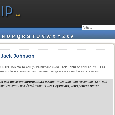
N
O
P
Q
R
S
T
U
V
W
X
Y
Z
0-9
 Jack Johnson
m Here To Now To You
(piste numéro
8
) de
Jack Johnson
sorti en
2013
.Les
s sur le site, mais tu peux les envoyer grâce au formulaire ci-dessous.
t des meilleurs contributeurs du site
: le pseudo pour l'affichage sur le site,
nnées seront utilisées à d'autres fins.
Cependant, vous pouvez rester