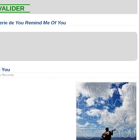
VALIDER
erie de
You Remind Me Of You
o You
ry Records