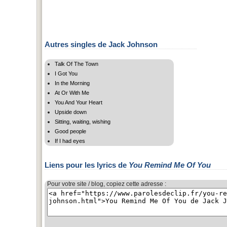
Autres singles de Jack Johnson
Talk Of The Town
I Got You
In the Morning
At Or With Me
You And Your Heart
Upside down
Sitting, waiting, wishing
Good people
If I had eyes
Liens pour les lyrics de
You Remind Me Of You
Pour votre site / blog, copiez cette adresse :