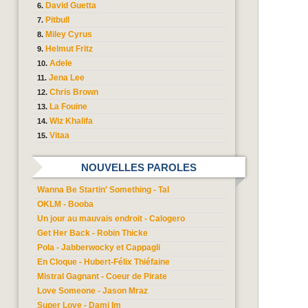
David Guetta
Pitbull
Miley Cyrus
Helmut Fritz
Adele
Jena Lee
Chris Brown
La Fouine
Wiz Khalifa
Vitaa
NOUVELLES PAROLES
Wanna Be Startin' Something - Tal
OKLM - Booba
Un jour au mauvais endroit - Calogero
Get Her Back - Robin Thicke
Pola - Jabberwocky et Cappagli
En Cloque - Hubert-Félix Thiéfaine
Mistral Gagnant - Coeur de Pirate
Love Someone - Jason Mraz
Super Love - Dami Im