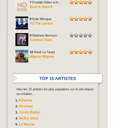
7
Freddie Gibbs et K...
Bout It, Bout It
8
Kylie Minogue
All The Lovers
9
Matthew Morrison
Summer Rain
10
René La Taupe
Mignon Mignon
TOP 15 ARTISTES
Voici les 15 artistes les plus populaires sur le site depuis
sa création...
Rihanna
Stromae
Justin Bieber
Maître Gims
Lil Wayne