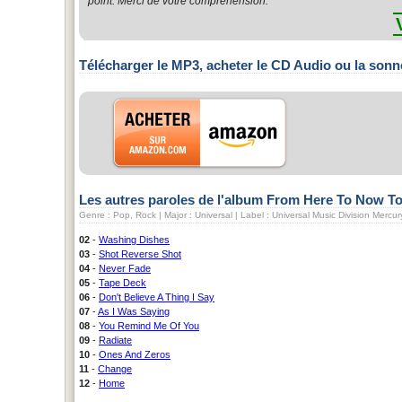
point. Merci de votre compréhension.
Télécharger le MP3, acheter le CD Audio ou la sonn
Les autres paroles de l'album From Here To Now T
Genre : Pop, Rock | Major : Universal | Label : Universal Music Division Mercu
02
-
Washing Dishes
03
-
Shot Reverse Shot
04
-
Never Fade
05
-
Tape Deck
06
-
Don't Believe A Thing I Say
07
-
As I Was Saying
08
-
You Remind Me Of You
09
-
Radiate
10
-
Ones And Zeros
11
-
Change
12
-
Home