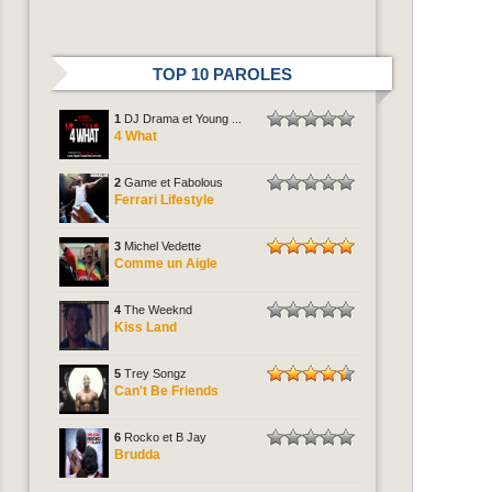
TOP 10 PAROLES
1
DJ Drama et Young ...
4 What
2
Game et Fabolous
Ferrari Lifestyle
3
Michel Vedette
Comme un Aigle
4
The Weeknd
Kiss Land
5
Trey Songz
Can't Be Friends
6
Rocko et B Jay
Brudda