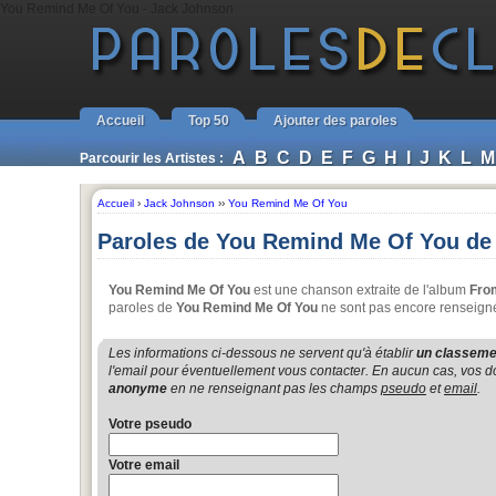
You Remind Me Of You - Jack Johnson
Accueil
Top 50
Ajouter des paroles
A
B
C
D
E
F
G
H
I
J
K
L
M
Parcourir les Artistes :
Accueil
›
Jack Johnson
››
You Remind Me Of You
Paroles de You Remind Me Of You de
You Remind Me Of You
est une chanson extraite de l'album
Fro
paroles de
You Remind Me Of You
ne sont pas encore renseignée
Les informations ci-dessous ne servent qu'à établir
un classemen
l'email pour éventuellement vous contacter. En aucun cas, vos do
anonyme
en ne renseignant pas les champs
pseudo
et
email
.
Votre pseudo
Votre email