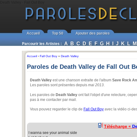
Death Valley - Fall Out Boy
Accueil
Top 50
Ajouter des paroles
A
B
C
D
E
F
G
H
I
J
K
L
M
Parcourir les Artistes :
Accueil
›
Fall Out Boy
››
Death Valley
Paroles de Death Valley de Fall Out B
Death Valley
est une chanson extraite de l'album
Save Rock An
Les paroles sont présentes depuis
mai 2013
.
Les paroles de
Death Valley
ont fait l'objet d'une relecture, cep
pas à me contacter par mail.
Vous pouvez regarder le clip de
Fall Out Boy
avec la vidéo ci-de
Télécharge «
De
I wanna see your animal side