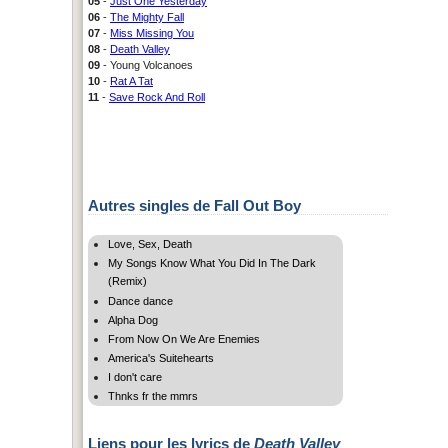
05
-
Just One Yesterday
06
-
The Mighty Fall
07
-
Miss Missing You
08
-
Death Valley
09
- Young Volcanoes
10
-
Rat A Tat
11
-
Save Rock And Roll
Autres singles de Fall Out Boy
Love, Sex, Death
My Songs Know What You Did In The Dark
(Remix)
Dance dance
Alpha Dog
From Now On We Are Enemies
America's Suitehearts
I don't care
Thnks fr the mmrs
Liens pour les lyrics de
Death Valley