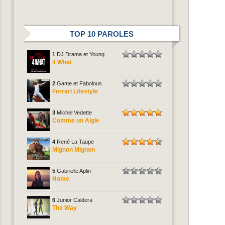
TOP 10 PAROLES
1
DJ Drama et Young ...
4 What
2
Game et Fabolous
Ferrari Lifestyle
3
Michel Vedette
Comme un Aigle
4
René La Taupe
Mignon Mignon
5
Gabrielle Aplin
Home
6
Junior Caldera
The Way