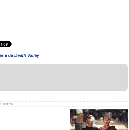
erie de
Death Valley
ry Records