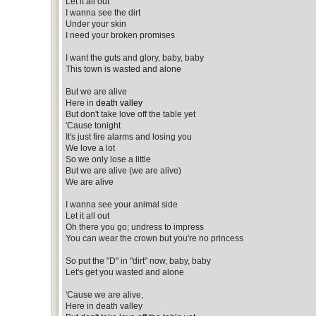
Let it all out
I wanna see the dirt
Under your skin
I need your broken promises
I want the guts and glory, baby, baby
This town is wasted and alone
But we are alive
Here in
death valley
But don't take love off the table yet
'Cause tonight
It's just fire alarms and losing you
We love a lot
So we only lose a little
But we are alive (we are alive)
We are alive
I wanna see your animal side
Let it all out
Oh there you go; undress to impress
You can wear the crown but you're no princess
So put the "D" in "dirt" now, baby, baby
Let's get you wasted and alone
'Cause we are alive,
Here in death valley