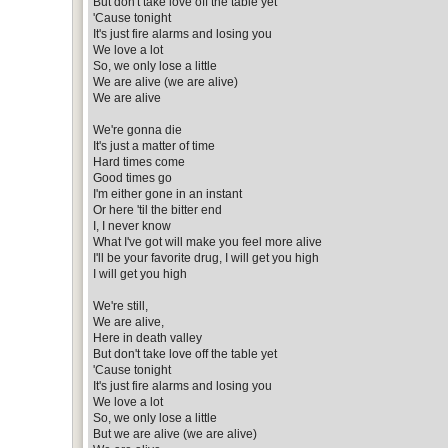
But don't take love off the table yet
'Cause tonight
It's just fire alarms and losing you
We love a lot
So, we only lose a little
We are alive (we are alive)
We are alive
We're gonna die
It's just a matter of time
Hard times come
Good times go
I'm either gone in an instant
Or here 'til the bitter end
I, I never know
What I've got will make you feel more alive
I'll be your favorite drug, I will get you high
I will get you high
We're still,
We are alive,
Here in death valley
But don't take love off the table yet
'Cause tonight
It's just fire alarms and losing you
We love a lot
So, we only lose a little
But we are alive (we are alive)