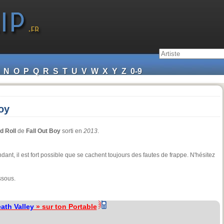
N
O
P
Q
R
S
T
U
V
W
X
Y
Z
0-9
oy
d Roll
de
Fall Out Boy
sorti en
2013
.
endant, il est fort possible que se cachent toujours des fautes de frappe. N'hésitez
ssous.
ath Valley
» sur ton Portable