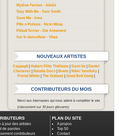
Mylène Farmer - Alizée
Stay With Me - Sam Smith
Save Me - Irma
Pills n Potions - Nicki Minaj
Pitbull Terrier - Die Antwoord
Sur le dancefloor - Vitaa
NOUVEAUX ARTISTES
Cappagli
|
Hubert-Félix Thiéfaine
|
Dami Im
|
Daniel
Chenevez
|
Natalia Doco
|
Boots
|
Nikki Yanofsky
|
Friend Within
|
The Outlawz
|
Good Belt Gang
|
CONTRIBUTEURS DU MOIS
Merci aux internautes qui nous aident à compléter le site.
(classement sur 30 jours glissants)
RIBUTEURS
PLAN DU SITE
 à jour des artistes
A propos
t de paroles
Top 50
ssement contributeurs
Contact