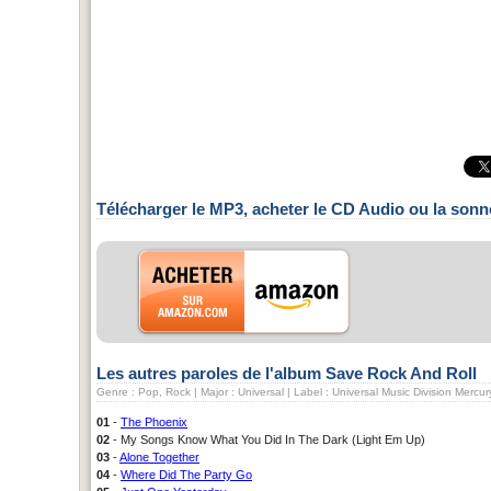
Télécharger le MP3, acheter le CD Audio ou la sonn
Les autres paroles de l'album Save Rock And Roll
Genre : Pop, Rock | Major : Universal | Label : Universal Music Division Mercu
01
-
The Phoenix
02
- My Songs Know What You Did In The Dark (Light Em Up)
03
-
Alone Together
04
-
Where Did The Party Go