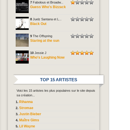
7
Fabolous et Broadw...
Guess Who's Bizzack
8
Juelz Santana et L...
Black Out
9
The Offspring
Staring at the sun
10
Jessie J
Who's Laughing Now
TOP 15 ARTISTES
Voici les 15 artistes les plus populaires sur le site depuis
sa création...
Rihanna
Stromae
Justin Bieber
Maître Gims
Lil Wayne