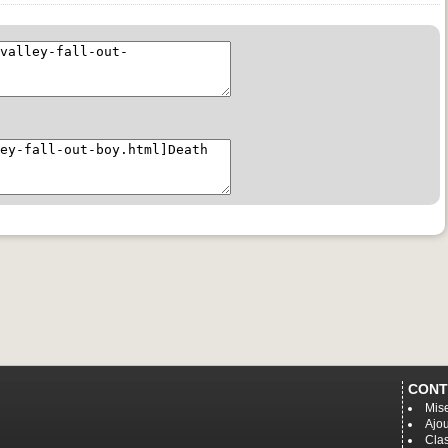
CONT
Mise
Ajou
Cla