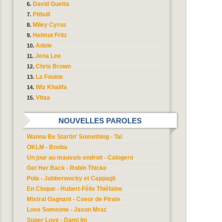
David Guetta
Pitbull
Miley Cyrus
Helmut Fritz
Adele
Jena Lee
Chris Brown
La Fouine
Wiz Khalifa
Vitaa
NOUVELLES PAROLES
Wanna Be Startin' Something - Tal
OKLM - Booba
Un jour au mauvais endroit - Calogero
Get Her Back - Robin Thicke
Pola - Jabberwocky et Cappagli
En Cloque - Hubert-Félix Thiéfaine
Mistral Gagnant - Coeur de Pirate
Love Someone - Jason Mraz
Super Love - Dami Im