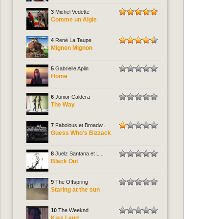
3
Michel Vedette
Comme un Aigle
4
René La Taupe
Mignon Mignon
5
Gabrielle Aplin
Home
6
Junior Caldera
The Way
7
Fabolous et Broadw...
Guess Who's Bizzack
8
Juelz Santana et L...
Black Out
9
The Offspring
Staring at the sun
10
The Weeknd
Kiss Land