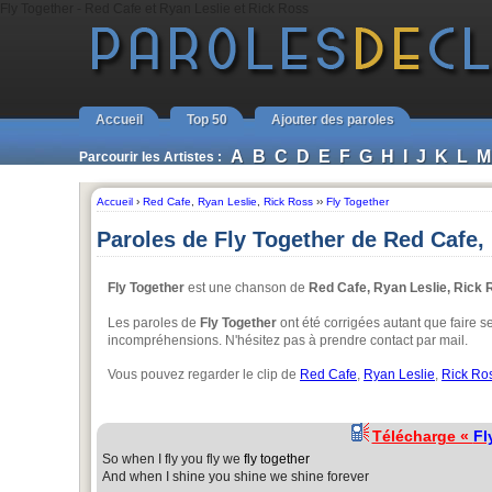
Fly Together - Red Cafe et Ryan Leslie et Rick Ross
Accueil
Top 50
Ajouter des paroles
A
B
C
D
E
F
G
H
I
J
K
L
M
Parcourir les Artistes :
Accueil
›
Red Cafe
,
Ryan Leslie
,
Rick Ross
››
Fly Together
Paroles de Fly Together de Red Cafe,
Fly Together
est une chanson de
Red Cafe, Ryan Leslie, Rick
Les paroles de
Fly Together
ont été corrigées autant que faire s
incompréhensions. N'hésitez pas à prendre contact par mail.
Vous pouvez regarder le clip de
Red Cafe
,
Ryan Leslie
,
Rick Ro
Télécharge «
Fl
So when I fly you fly we
fly together
And when I shine you shine we shine forever