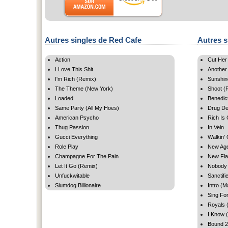
Autres singles de Red Cafe
Autres s
Action
Cut Her
I Love This Shit
Another
I'm Rich (Remix)
Sunshin
The Theme (New York)
Shoot (
Loaded
Benedic
Same Party (All My Hoes)
Drug De
American Psycho
Rich Is
Thug Passion
In Vein
Gucci Everything
Walkin' 
Role Play
New Ag
Champagne For The Pain
New Fl
Let It Go (Remix)
Nobody
Unfuckwitable
Sanctifi
Slumdog Billionaire
Intro (M
Sing Fo
Royals 
I Know 
Bound 2