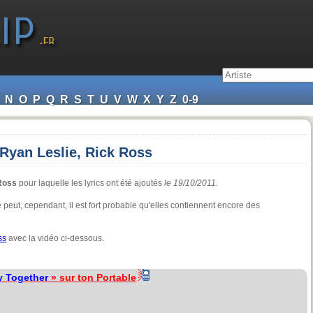
N
O
P
Q
R
S
T
U
V
W
X
Y
Z
0-9
 Ryan Leslie, Rick Ross
 Ross
pour laquelle les lyrics ont été ajoutés
le 19/10/2011
.
e peut, cependant, il est fort probable qu'elles contiennent encore des
ss
avec la vidéo ci-dessous.
y Together
» sur ton Portable