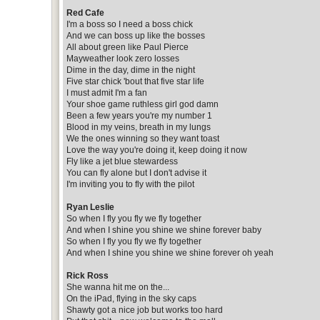
Red Cafe
I'm a boss so I need a boss chick
And we can boss up like the bosses
All about green like Paul Pierce
Mayweather look zero losses
Dime in the day, dime in the night
Five star chick 'bout that five star life
I must admit I'm a fan
Your shoe game ruthless girl god damn
Been a few years you're my number 1
Blood in my veins, breath in my lungs
We the ones winning so they want toast
Love the way you're doing it, keep doing it now
Fly like a jet blue stewardess
You can fly alone but I don't advise it
I'm inviting you to fly with the pilot
Ryan Leslie
So when I fly you fly we fly together
And when I shine you shine we shine forever baby
So when I fly you fly we fly together
And when I shine you shine we shine forever oh yeah
Rick Ross
She wanna hit me on the...
On the iPad, flying in the sky caps
Shawty got a nice job but works too hard