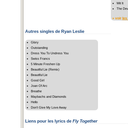
Wit It
The Devi
» voir
les
Autres singles de Ryan Leslie
Glory
Outstanding
Dress You To Undress You
Swiss Francs
5 Minute Freshen Up
Beautiful Lie (Remix)
Beautiful Lie
Good Girl
Joan Of Arc
Breathe
Maybachs and Diamonds
Hello
Don't Give My Love Away
Liens pour les lyrics de
Fly Together