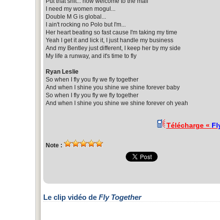
Put that shit... now welcome to the mall
I need my women mogul...
Double M G is global...
I ain't rocking no Polo but I'm...
Her heart beating so fast cause I'm taking my time
Yeah I get it and lick it, I just handle my business
And my Bentley just different, I keep her by my side
My life a runway, and it's time to fly
Ryan Leslie
So when I fly you fly we fly together
And when I shine you shine we shine forever baby
So when I fly you fly we fly together
And when I shine you shine we shine forever oh yeah
Télécharge «
Fl
Note :
Le clip vidéo de
Fly Together