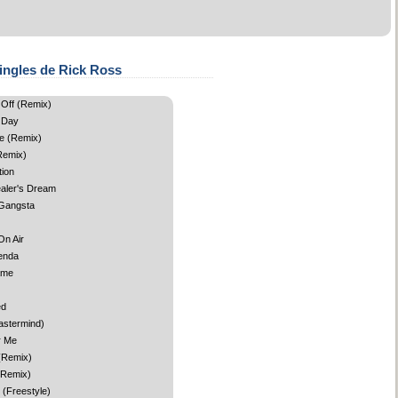
ingles de Rick Ross
 Off (Remix)
 Day
e (Remix)
Remix)
tion
aler's Dream
 Gangsta
On Air
enda
ame
ed
astermind)
r Me
(Remix)
(Remix)
 (Freestyle)