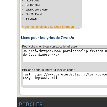
I Love Girls
Be The One
Wish U Were Here
Got Me Good
So Listen
» voir
les 30 singles
de Cody Simpson
Liens pour les lyrics de
Torn Up
Pour votre site / blog, copiez cette adresse :
BBCode pour un forum, utilisez ce code :