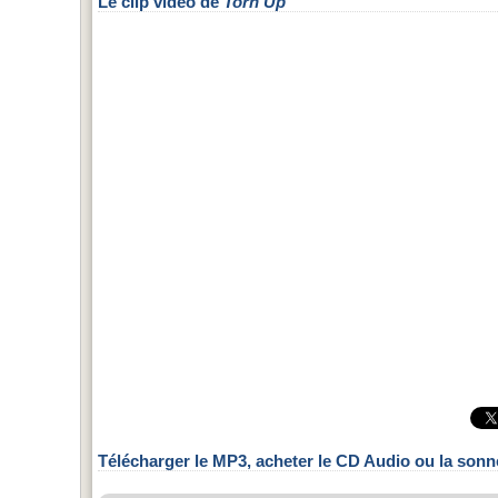
Le clip vidéo de
Torn Up
Télécharger le MP3, acheter le CD Audio ou la sonn