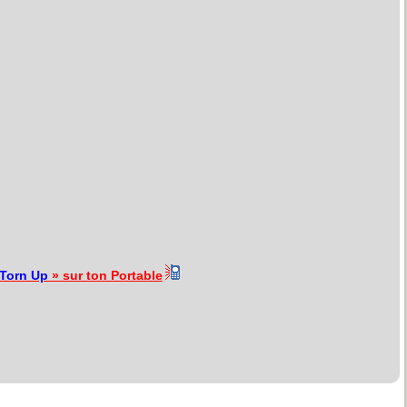
Torn Up
» sur ton Portable