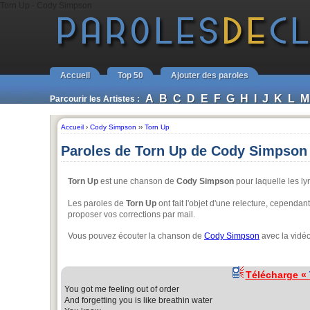
Torn Up - Cody Simpson
Accueil
Top 50
Ajouter des paroles
A
B
C
D
E
F
G
H
I
J
K
L
M
Parcourir les Artistes :
Accueil
›
Cody Simpson
››
Torn Up
Paroles de Torn Up de Cody Simpson
Torn Up
est une chanson de
Cody Simpson
pour laquelle les ly
Les paroles de
Torn Up
ont fait l'objet d'une relecture, cependant
proposer vos corrections par mail.
Vous pouvez écouter la chanson de
Cody Simpson
avec la vidéo
Télécharge «
You got me feeling out of order
And forgetting you is like breathin water