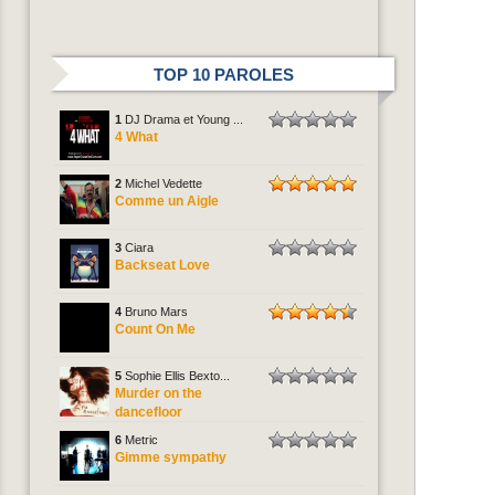
TOP 10 PAROLES
1
DJ Drama et Young ...
4 What
2
Michel Vedette
Comme un Aigle
3
Ciara
Backseat Love
4
Bruno Mars
Count On Me
5
Sophie Ellis Bexto...
Murder on the
dancefloor
6
Metric
Gimme sympathy