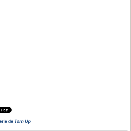
erie de
Torn Up