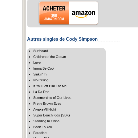
Autres singles de Cody Simpson
Surfboard
Children of the Ocean
Love
Imma Be Cool
Sinkin' In
No Ceiling
If You Left Him For Me
La Da Dee
Summertime of Our Lives
Pretty Brown Eyes
Awake All Night
Super Beach Kids (SBK)
Standing In China
Back To You
Paradise