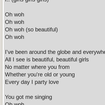
Oh woh
Oh woh
Oh woh (so beautiful)
Oh woh
I've been around the globe and everywhe
All I see is beautiful, beautiful girls
No matter where you from
Whether you're old or young
Every day I party love
You got me singing
Oh woh