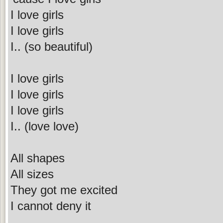
I love girls
I love girls
I.. (so beautiful)
I love girls
I love girls
I love girls
I.. (love love)
All shapes
All sizes
They got me excited
I cannot deny it