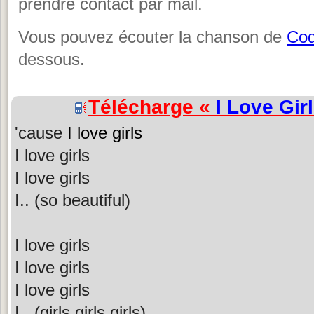
prendre contact par mail.
Vous pouvez écouter la chanson de
Cod
dessous.
Télécharge «
I Love Gir
'cause
I love girls
I love girls
I love girls
I.. (so beautiful)
I love girls
I love girls
I love girls
I.. (girls girls girls)