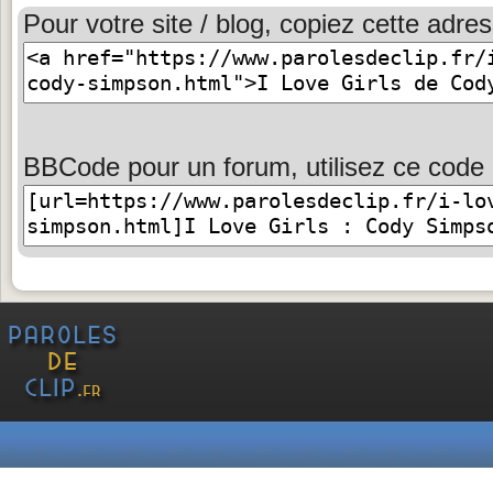
Pour votre site / blog, copiez cette adres
BBCode pour un forum, utilisez ce code 