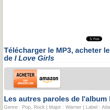
Télécharger le MP3, acheter l
de
I Love Girls
Les autres paroles de l'album
Genre : Pop, Rock | Major : Warner | Label : Atl