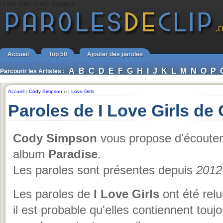
I Love Girls - Cody Simpson
Accueil
Top 50
Ajouter des paroles
A
B
C
D
E
F
G
H
I
J
K
L
M
N
O
P
Parcourir les Artistes :
Accueil
›
Cody Simpson
››
I Love Girls
Paroles de I Love Girls d
Cody Simpson
vous propose d'écouter
album
Paradise
.
Les paroles sont présentes depuis
2012
Les paroles de
I Love Girls
ont été rel
il est probable qu'elles contiennent touj