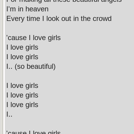
I'm in heaven
Every time I look out in the crowd
'cause I love girls
I love girls
I love girls
I.. (so beautiful)
I love girls
I love girls
I love girls
I..
'cause I love girls