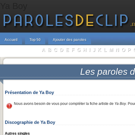
Ya Boy
Accueil
Top 50
Ajouter des paroles
A
B
C
D
E
F
G
H
I
J
K
L
M
N
O
P
Parcourir les Artistes :
Les paroles 
Présentation de Ya Boy
Nous avons besoin de vous pour compléter la fiche artiste de
Ya Boy
. Pou
Discographie de Ya Boy
Autres singles