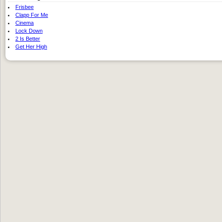
Frisbee
Clapp For Me
Cinema
Lock Down
2 Is Better
Get Her High